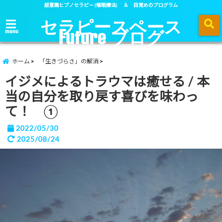
超意識ヒプノセラピー (催眠療法) ＆ 目覚めのプログラム
セラピースペース
Future ブログ
menu
ホーム
「生きづらさ」の解消
イジメによるトラウマは癒せる / 本
当の自分を取り戻す喜びを味わっ
て！ ①
2022/05/30
2025/08/24