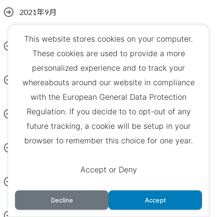
2021年9月
This website stores cookies on your computer.
2021年8月
These cookies are used to provide a more
personalized experience and to track your
2021年7月
whereabouts around our website in compliance
with the European General Data Protection
Regulation. If you decide to to opt-out of any
2021年6月
future tracking, a cookie will be setup in your
browser to remember this choice for one year.
2021年4月
Accept or Deny
2021年3月
Decline
Accept
2021年2月