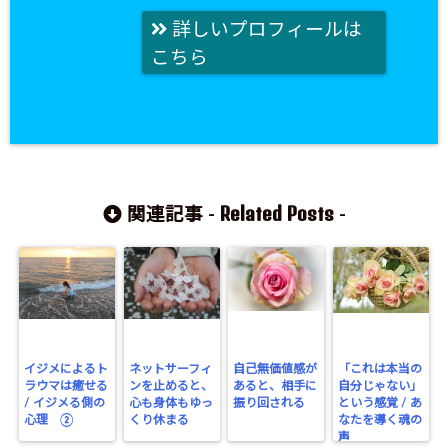
詳しいプロフィールは
こちら
Related Posts
関連記事 -
-
イジメによるト
ネットサーフィ
自己無価値感が
「これは本当の
ラウマは癒せる
ンを止めると、
あると、相手に
自分じゃない」
/ イジメる側の
心も身体もゆっ
振り回される
という感覚 / あ
心理 ②
くり休まる
なたを導く魂の
声