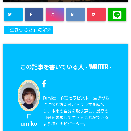
「生きづらさ」の解消
WRITER
この記事を書いている人 -
-
Fumiko 心理セラピスト。生きづら
さに悩む方たちがトラウマを解放
し、本来の自分を取り戻し、最高の
Ｆ
自分を表現して生きることができる
umiko
よう導くナビゲーター。